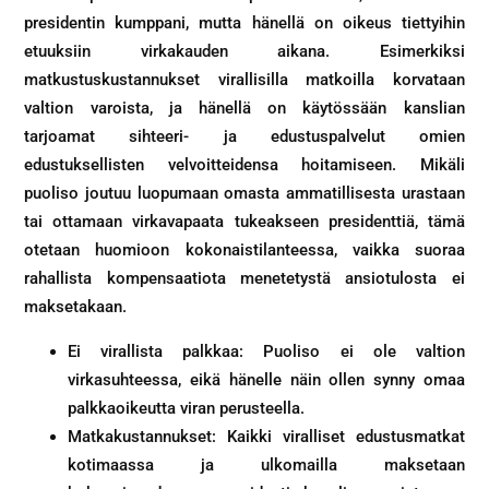
presidentin kumppani, mutta hänellä on oikeus tiettyihin
etuuksiin virkakauden aikana. Esimerkiksi
matkustuskustannukset virallisilla matkoilla korvataan
valtion varoista, ja hänellä on käytössään kanslian
tarjoamat sihteeri- ja edustuspalvelut omien
edustuksellisten velvoitteidensa hoitamiseen. Mikäli
puoliso joutuu luopumaan omasta ammatillisesta urastaan
tai ottamaan virkavapaata tukeakseen presidenttiä, tämä
otetaan huomioon kokonaistilanteessa, vaikka suoraa
rahallista kompensaatiota menetetystä ansiotulosta ei
maksetakaan.
Ei virallista palkkaa: Puoliso ei ole valtion
virkasuhteessa, eikä hänelle näin ollen synny omaa
palkkaoikeutta viran perusteella.
Matkakustannukset: Kaikki viralliset edustusmatkat
kotimaassa ja ulkomailla maksetaan