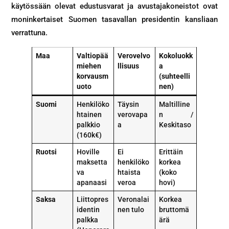
käytössään olevat edustusvarat ja avustajakoneistot ovat
moninkertaiset Suomen tasavallan presidentin kansliaan
verrattuna.
Maa
Valtiopää
Verovelvo
Kokoluokk
miehen
llisuus
a
korvausm
(suhteelli
uoto
nen)
Suomi
Henkilöko
Täysin
Maltilline
htainen
verovapa
n /
palkkio
a
Keskitaso
(160k€)
Ruotsi
Hoville
Ei
Erittäin
maksetta
henkilöko
korkea
va
htaista
(koko
apanaasi
veroa
hovi)
Saksa
Liittopres
Veronalai
Korkea
identin
nen tulo
bruttomä
palkka
ärä