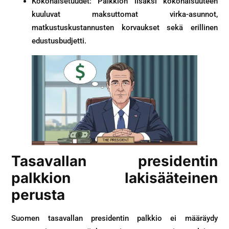
Kokonaisetuudet: Palkkion lisäksi kokonaisuuteen
kuuluvat maksuttomat virka-asunnot,
matkustuskustannusten korvaukset sekä erillinen
edustusbudjetti.
Tasavallan presidentin
palkkion lakisääteinen
perusta
Suomen tasavallan presidentin palkkio ei määräydy