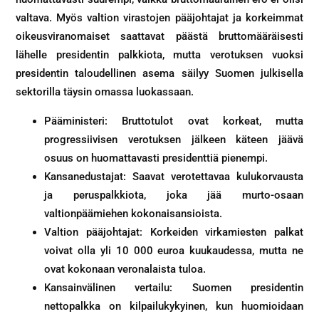
valtava. Myös valtion virastojen pääjohtajat ja korkeimmat
oikeusviranomaiset saattavat päästä bruttomääräisesti
lähelle presidentin palkkiota, mutta verotuksen vuoksi
presidentin taloudellinen asema säilyy Suomen julkisella
sektorilla täysin omassa luokassaan.
Pääministeri: Bruttotulot ovat korkeat, mutta
progressiivisen verotuksen jälkeen käteen jäävä
osuus on huomattavasti presidenttiä pienempi.
Kansanedustajat: Saavat verotettavaa kulukorvausta
ja peruspalkkiota, joka jää murto-osaan
valtionpäämiehen kokonaisansioista.
Valtion pääjohtajat: Korkeiden virkamiesten palkat
voivat olla yli 10 000 euroa kuukaudessa, mutta ne
ovat kokonaan veronalaista tuloa.
Kansainvälinen vertailu: Suomen presidentin
nettopalkka on kilpailukykyinen, kun huomioidaan