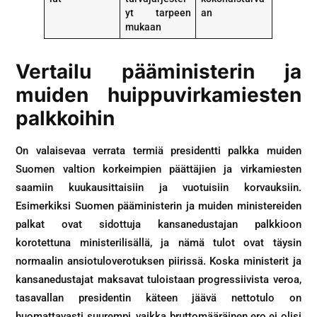
yt tarpeen
an
mukaan
Vertailu pääministerin ja
muiden huippuvirkamiesten
palkkoihin
On valaisevaa verrata termiä presidentti palkka muiden
Suomen valtion korkeimpien päättäjien ja virkamiesten
saamiin kuukausittaisiin ja vuotuisiin korvauksiin.
Esimerkiksi Suomen pääministerin ja muiden ministereiden
palkat ovat sidottuja kansanedustajan palkkioon
korotettuna ministerilisällä, ja nämä tulot ovat täysin
normaalin ansiotuloverotuksen piirissä. Koska ministerit ja
kansanedustajat maksavat tuloistaan progressiivista veroa,
tasavallan presidentin käteen jäävä nettotulo on
huomattavasti suurempi, vaikka bruttomääräinen ero ei olisi