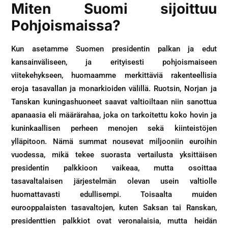
Miten Suomi sijoittuu
Pohjoismaissa?
Kun asetamme Suomen presidentin palkan ja edut
kansainväliseen, ja erityisesti pohjoismaiseen
viitekehykseen, huomaamme merkittäviä rakenteellisia
eroja tasavallan ja monarkioiden välillä. Ruotsin, Norjan ja
Tanskan kuningashuoneet saavat valtioiltaan niin sanottua
apanaasia eli määrärahaa, joka on tarkoitettu koko hovin ja
kuninkaallisen perheen menojen sekä kiinteistöjen
ylläpitoon. Nämä summat nousevat miljooniin euroihin
vuodessa, mikä tekee suorasta vertailusta yksittäisen
presidentin palkkioon vaikeaa, mutta osoittaa
tasavaltalaisen järjestelmän olevan usein valtiolle
huomattavasti edullisempi. Toisaalta muiden
eurooppalaisten tasavaltojen, kuten Saksan tai Ranskan,
presidenttien palkkiot ovat veronalaisia, mutta heidän