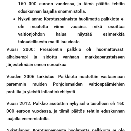
160 000 euroon vuodessa, ja tämä päätös tehtiin
eduskunnan laajalla enemmistöllä.
Nykytilanne: Korotuspaineista huolimatta palkkiota ei
ole muutettu viime vuosina, mikä osoittaa
valtionjohdon halua näyttää esimerkkiä
taloudellisesta maltillisuudesta.
Vuosi 2000: Presidentin palkkio oli huomattavasti
alhaisempi ja sidottu vanhaan markkaperusteiseen
järjestelmään ennen euroaikaa.
Vuoden 2006 tarkistus: Palkkiota nostettiin vastaamaan
paremmin muiden Pohjoismaiden valtionpäämiehien
profiilia ja yleistä inflaatiokehitystä.
Vuosi 2012: Palkkio asetettiin nykyiselle tasolleen eli 160
000 euroon vuodessa, ja tämä päätös tehtiin eduskunnan
laajalla enemmistöllä.
Nykytilanne: Korotuspaineista huolimatta palkkiota ei ole