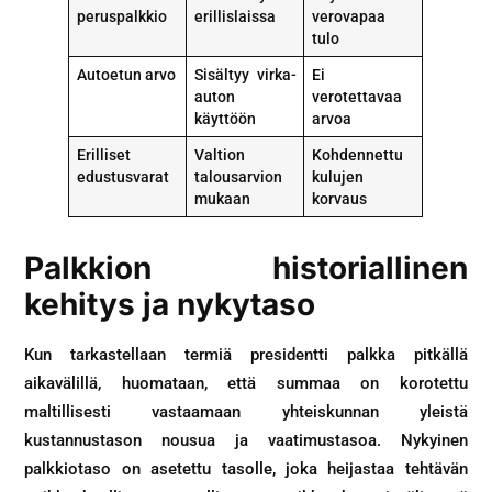
peruspalkkio
erillislaissa
verovapaa
tulo
Autoetun arvo
Sisältyy virka-
Ei
auton
verotettavaa
käyttöön
arvoa
Erilliset
Valtion
Kohdennettu
edustusvarat
talousarvion
kulujen
mukaan
korvaus
Palkkion historiallinen
kehitys ja nykytaso
Kun tarkastellaan termiä presidentti palkka pitkällä
aikavälillä, huomataan, että summaa on korotettu
maltillisesti vastaamaan yhteiskunnan yleistä
kustannustason nousua ja vaatimustasoa. Nykyinen
palkkiotaso on asetettu tasolle, joka heijastaa tehtävän