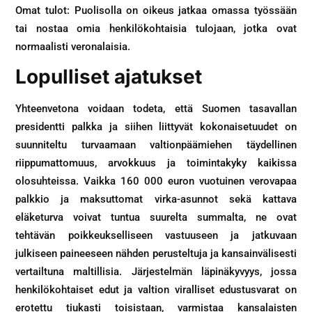
Omat tulot: Puolisolla on oikeus jatkaa omassa työssään
tai nostaa omia henkilökohtaisia tulojaan, jotka ovat
normaalisti veronalaisia.
Lopulliset ajatukset
Yhteenvetona voidaan todeta, että Suomen tasavallan
presidentti palkka ja siihen liittyvät kokonaisetuudet on
suunniteltu turvaamaan valtionpäämiehen täydellinen
riippumattomuus, arvokkuus ja toimintakyky kaikissa
olosuhteissa. Vaikka 160 000 euron vuotuinen verovapaa
palkkio ja maksuttomat virka-asunnot sekä kattava
eläketurva voivat tuntua suurelta summalta, ne ovat
tehtävän poikkeukselliseen vastuuseen ja jatkuvaan
julkiseen paineeseen nähden perusteltuja ja kansainvälisesti
vertailtuna maltillisia. Järjestelmän läpinäkyvyys, jossa
henkilökohtaiset edut ja valtion viralliset edustusvarat on
erotettu tiukasti toisistaan, varmistaa kansalaisten