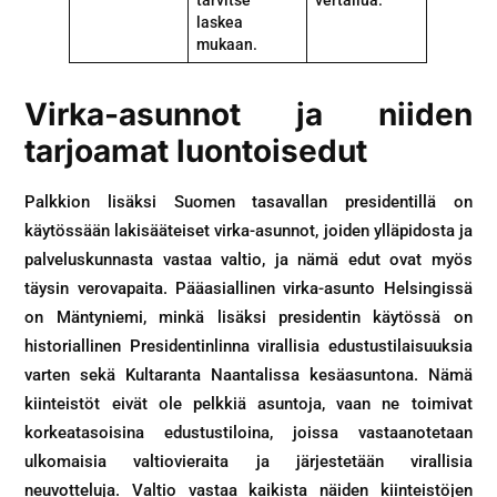
laskea
mukaan.
Virka-asunnot ja niiden
tarjoamat luontoisedut
Palkkion lisäksi Suomen tasavallan presidentillä on
käytössään lakisääteiset virka-asunnot, joiden ylläpidosta ja
palveluskunnasta vastaa valtio, ja nämä edut ovat myös
täysin verovapaita. Pääasiallinen virka-asunto Helsingissä
on Mäntyniemi, minkä lisäksi presidentin käytössä on
historiallinen Presidentinlinna virallisia edustustilaisuuksia
varten sekä Kultaranta Naantalissa kesäasuntona. Nämä
kiinteistöt eivät ole pelkkiä asuntoja, vaan ne toimivat
korkeatasoisina edustustiloina, joissa vastaanotetaan
ulkomaisia valtiovieraita ja järjestetään virallisia
neuvotteluja. Valtio vastaa kaikista näiden kiinteistöjen