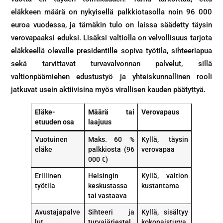
eläkkeen määrä on nykyisellä palkkiotasolla noin 96 000
euroa vuodessa, ja tämäkin tulo on laissa säädetty täysin
verovapaaksi eduksi. Lisäksi valtiolla on velvollisuus tarjota
eläkkeellä olevalle presidentille sopiva työtila, sihteeriapua
sekä tarvittavat turvavalvonnan palvelut, sillä
valtionpäämiehen edustustyö ja yhteiskunnallinen rooli
jatkuvat usein aktiivisina myös virallisen kauden päätyttyä.
Eläke-
Määrä tai
Verovapaus
etuuden osa
laajuus
Vuotuinen
Maks. 60 %
Kyllä, täysin
eläke
palkkiosta (96
verovapaa
000 €)
Erillinen
Helsingin
Kyllä, valtion
työtila
keskustassa
kustantama
tai vastaava
Avustajapalve
Sihteeri ja
Kyllä, sisältyy
lut
turvajärjestel
kokonaisturva