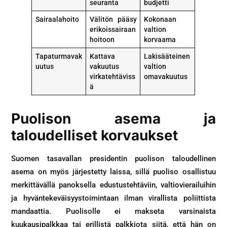
seuranta
budjetti
Sairaalahoito
Välitön pääsy
Kokonaan
erikoissairaan
valtion
hoitoon
korvaama
Tapaturmavak
Kattava
Lakisääteinen
uutus
vakuutus
valtion
virkatehtäviss
omavakuutus
ä
Puolison asema ja
taloudelliset korvaukset
Suomen tasavallan presidentin puolison taloudellinen
asema on myös järjestetty laissa, sillä puoliso osallistuu
merkittävällä panoksella edustustehtäviin, valtiovierailuihin
ja hyväntekeväisyystoimintaan ilman virallista poliittista
mandaattia. Puolisolle ei makseta varsinaista
kuukausipalkkaa tai erillistä palkkiota siitä, että hän on