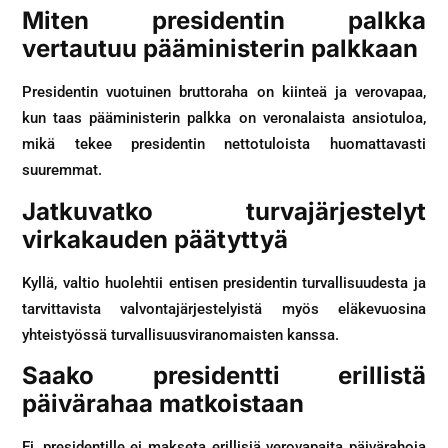
Miten presidentin palkka
vertautuu pääministerin palkkaan
Presidentin vuotuinen bruttoraha on kiinteä ja verovapaa,
kun taas pääministerin palkka on veronalaista ansiotuloa,
mikä tekee presidentin nettotuloista huomattavasti
suuremmat.
Jatkuvatko turvajärjestelyt
virkakauden päätyttyä
Kyllä, valtio huolehtii entisen presidentin turvallisuudesta ja
tarvittavista valvontajärjestelyistä myös eläkevuosina
yhteistyössä turvallisuusviranomaisten kanssa.
Saako presidentti erillistä
päivärahaa matkoistaan
Ei, presidentille ei makseta erillisiä verovapaita päivärahoja