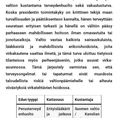
valtion kustantama terveydenhuolto sekä vakuutusturva.
Koska presidentin toimintakyky on kriittinen tekijä maan
turvallisuuden ja päätöksenteon kannalta, hänen terveyttään
seurataan erityisen tarkasti ja hänellä on välitön pääsy
parhaaseen mahdolliseen hoitoon ilman omavastuita tai
jonotusaikoja. Valtio vastaa kaikista sairauskuluista,
lääkkeistä ja mahdollisista erikoishoidoista, joita
virkakautena saattaa ilmetä, ja tämä turva ulottuu tietyissä
tilanteissa myös perheenjäseniin, jotka asuvat virka-
asunnossa. Tämä järjestely varmistaa sen, että
terveysongelmat tai tapaturmat eivät muodosta
taloudellista riskiä valtionpäämiehelle tai aiheuta
viivästyksiä virkatehtävien hoidossa.
Edun tyyppi
Kattavuus
Kustantaja
Perusterveyd
Erityislääkärit
Suomen valtio
enhuolto
ja jatkuva
/ Kanslian