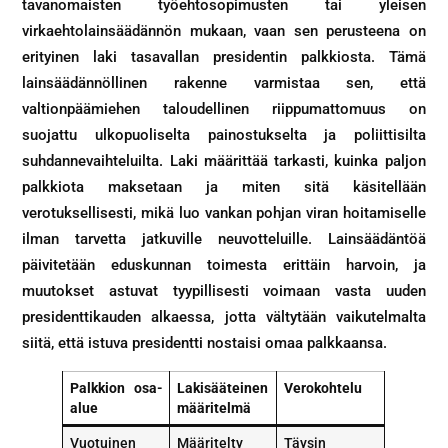
tavanomaisten työehtosopimusten tai yleisen
virkaehtolainsäädännön mukaan, vaan sen perusteena on
erityinen laki tasavallan presidentin palkkiosta. Tämä
lainsäädännöllinen rakenne varmistaa sen, että
valtionpäämiehen taloudellinen riippumattomuus on
suojattu ulkopuoliselta painostukselta ja poliittisilta
suhdannevaihteluilta. Laki määrittää tarkasti, kuinka paljon
palkkiota maksetaan ja miten sitä käsitellään
verotuksellisesti, mikä luo vankan pohjan viran hoitamiselle
ilman tarvetta jatkuville neuvotteluille. Lainsäädäntöä
päivitetään eduskunnan toimesta erittäin harvoin, ja
muutokset astuvat tyypillisesti voimaan vasta uuden
presidenttikauden alkaessa, jotta vältytään vaikutelmalta
siitä, että istuva presidentti nostaisi omaa palkkaansa.
Palkkion osa-
Lakisääteinen
Verokohtelu
alue
määritelmä
Vuotuinen
Määritelty
Täysin