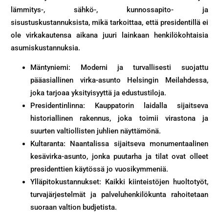
lämmitys-, sähkö-, kunnossapito- ja
sisustuskustannuksista, mikä tarkoittaa, että presidentillä ei
ole virkakautensa aikana juuri lainkaan henkilökohtaisia
asumiskustannuksia.
Mäntyniemi: Moderni ja turvallisesti suojattu
pääasiallinen virka-asunto Helsingin Meilahdessa,
joka tarjoaa yksityisyyttä ja edustustiloja.
Presidentinlinna: Kauppatorin laidalla sijaitseva
historiallinen rakennus, joka toimii virastona ja
suurten valtiollisten juhlien näyttämönä.
Kultaranta: Naantalissa sijaitseva monumentaalinen
kesävirka-asunto, jonka puutarha ja tilat ovat olleet
presidenttien käytössä jo vuosikymmeniä.
Ylläpitokustannukset: Kaikki kiinteistöjen huoltotyöt,
turvajärjestelmät ja palveluhenkilökunta rahoitetaan
suoraan valtion budjetista.