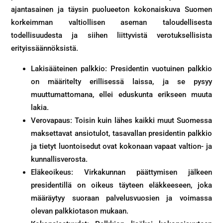
ajantasainen ja täysin puolueeton kokonaiskuva Suomen
korkeimman valtiollisen aseman taloudellisesta
todellisuudesta ja siihen liittyvistä verotuksellisista
erityissäännöksistä.
Lakisääteinen palkkio: Presidentin vuotuinen palkkio
on määritelty erillisessä laissa, ja se pysyy
muuttumattomana, ellei eduskunta erikseen muuta
lakia.
Verovapaus: Toisin kuin lähes kaikki muut Suomessa
maksettavat ansiotulot, tasavallan presidentin palkkio
ja tietyt luontoisedut ovat kokonaan vapaat valtion- ja
kunnallisverosta.
Eläkeoikeus: Virkakunnan päättymisen jälkeen
presidentillä on oikeus täyteen eläkkeeseen, joka
määräytyy suoraan palvelusvuosien ja voimassa
olevan palkkiotason mukaan.