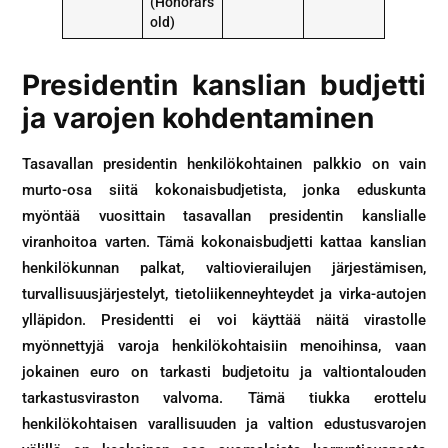
(Honorars
old)
Presidentin kanslian budjetti
ja varojen kohdentaminen
Tasavallan presidentin henkilökohtainen palkkio on vain
murto-osa siitä kokonaisbudjetista, jonka eduskunta
myöntää vuosittain tasavallan presidentin kanslialle
viranhoitoa varten. Tämä kokonaisbudjetti kattaa kanslian
henkilökunnan palkat, valtiovierailujen järjestämisen,
turvallisuusjärjestelyt, tietoliikenneyhteydet ja virka-autojen
ylläpidon. Presidentti ei voi käyttää näitä virastolle
myönnettyjä varoja henkilökohtaisiin menoihinsa, vaan
jokainen euro on tarkasti budjetoitu ja valtiontalouden
tarkastusviraston valvoma. Tämä tiukka erottelu
henkilökohtaisen varallisuuden ja valtion edustusvarojen