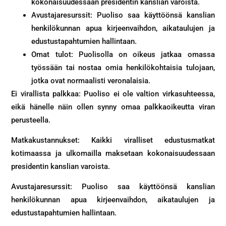
kokonaisuudessaan presidentin kanslian varoista.
Avustajaresurssit: Puoliso saa käyttöönsä kanslian
henkilökunnan apua kirjeenvaihdon, aikataulujen ja
edustustapahtumien hallintaan.
Omat tulot: Puolisolla on oikeus jatkaa omassa
työssään tai nostaa omia henkilökohtaisia tulojaan,
jotka ovat normaalisti veronalaisia.
Ei virallista palkkaa: Puoliso ei ole valtion virkasuhteessa,
eikä hänelle näin ollen synny omaa palkkaoikeutta viran
perusteella.
Matkakustannukset: Kaikki viralliset edustusmatkat
kotimaassa ja ulkomailla maksetaan kokonaisuudessaan
presidentin kanslian varoista.
Avustajaresurssit: Puoliso saa käyttöönsä kanslian
henkilökunnan apua kirjeenvaihdon, aikataulujen ja
edustustapahtumien hallintaan.