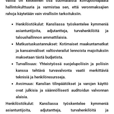
välillä on keskeinen osa suomalaista korruptiovapaata
hallintokulttuuria ja varmistaa sen, että veronmaksajien
rahoja käytetään vain virallisiin tarkoituksiin.
Henkilöstökulut: Kansliassa työskentelee kymmeniä
asiantuntijoita, adjutantteja, turvahenkilöitä ja
taloushallinnon ammattilaisia.
Matkustuskustannukset: Kotimaiset maakuntamatkat
ja kansainväliset valtiovierailut lennoista majoituksiin
maksetaan tästä budjetista.
Turvallisuus: Yhteistyössä suojelupoliisin ja poliisin
kanssa tehtävä turvavalvonta vaatii merkittäviä
teknisiä ja henkilöresursseja.
Avoimuus: Kanslian tilinpäätökset ja varojen käyttö
ovat julkisia ja säännöllisesti auditoidun valvonnan
alaisia.
Henkilöstökulut: Kansliassa työskentelee kymmeniä
asiantuntijoita, adjutantteja, turvahenkilöitä ja