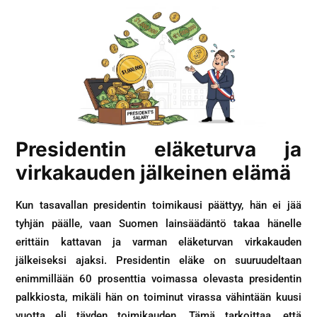
Presidentin eläketurva ja
virkakauden jälkeinen elämä
Kun tasavallan presidentin toimikausi päättyy, hän ei jää
tyhjän päälle, vaan Suomen lainsäädäntö takaa hänelle
erittäin kattavan ja varman eläketurvan virkakauden
jälkeiseksi ajaksi. Presidentin eläke on suuruudeltaan
enimmillään 60 prosenttia voimassa olevasta presidentin
palkkiosta, mikäli hän on toiminut virassa vähintään kuusi
vuotta eli täyden toimikauden. Tämä tarkoittaa, että