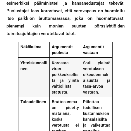
esimerkiksi pääministeri ja kansanedustajat tekevät.
Puolustajat taas korostavat, että verovapaus on huomioitu
itse palkkion bruttomäärässä, joka on huomattavasti
pienempi kuin monien suurten pörssiyhtiöiden
toimitusjohtajien verotettavat tulot.
Näkökulma
Argumentit
Argumentit
puolesta
vastaan
Yhteiskunnalli
Korostaa
Sotii yleistä
nen
viran
verotuksen
poikkeuksellis
oikeudenmuk
ta ja ylintä
aisuutta ja
valtiollista
tasa-arvoa
statusta.
vastaan.
Taloudellinen
Bruttosumma
Piilottaa
on pidetty
todellisen
matalana,
kustannuksen
koska
kansalaisilta
verotusta ei
ja vaikeuttaa
tarvitse
vertailua.