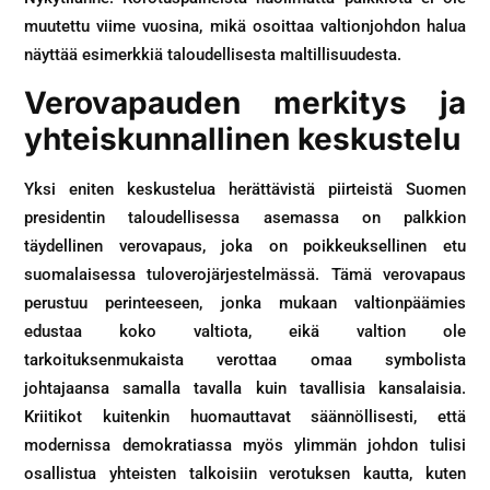
muutettu viime vuosina, mikä osoittaa valtionjohdon halua
näyttää esimerkkiä taloudellisesta maltillisuudesta.
Verovapauden merkitys ja
yhteiskunnallinen keskustelu
Yksi eniten keskustelua herättävistä piirteistä Suomen
presidentin taloudellisessa asemassa on palkkion
täydellinen verovapaus, joka on poikkeuksellinen etu
suomalaisessa tuloverojärjestelmässä. Tämä verovapaus
perustuu perinteeseen, jonka mukaan valtionpäämies
edustaa koko valtiota, eikä valtion ole
tarkoituksenmukaista verottaa omaa symbolista
johtajaansa samalla tavalla kuin tavallisia kansalaisia.
Kriitikot kuitenkin huomauttavat säännöllisesti, että
modernissa demokratiassa myös ylimmän johdon tulisi
osallistua yhteisten talkoisiin verotuksen kautta, kuten