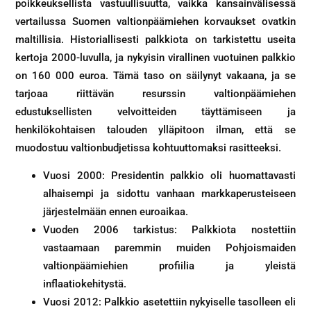
poikkeuksellista vastuullisuutta, vaikka kansainvälisessä
vertailussa Suomen valtionpäämiehen korvaukset ovatkin
maltillisia. Historiallisesti palkkiota on tarkistettu useita
kertoja 2000-luvulla, ja nykyisin virallinen vuotuinen palkkio
on 160 000 euroa. Tämä taso on säilynyt vakaana, ja se
tarjoaa riittävän resurssin valtionpäämiehen
edustuksellisten velvoitteiden täyttämiseen ja
henkilökohtaisen talouden ylläpitoon ilman, että se
muodostuu valtionbudjetissa kohtuuttomaksi rasitteeksi.
Vuosi 2000: Presidentin palkkio oli huomattavasti
alhaisempi ja sidottu vanhaan markkaperusteiseen
järjestelmään ennen euroaikaa.
Vuoden 2006 tarkistus: Palkkiota nostettiin
vastaamaan paremmin muiden Pohjoismaiden
valtionpäämiehien profiilia ja yleistä
inflaatiokehitystä.
Vuosi 2012: Palkkio asetettiin nykyiselle tasolleen eli