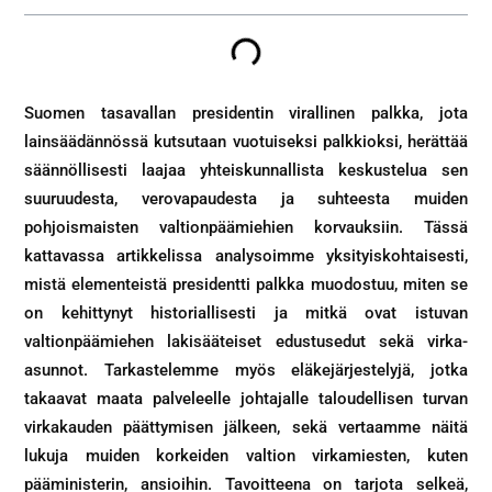
Suomen tasavallan presidentin virallinen palkka, jota
lainsäädännössä kutsutaan vuotuiseksi palkkioksi, herättää
säännöllisesti laajaa yhteiskunnallista keskustelua sen
suuruudesta, verovapaudesta ja suhteesta muiden
pohjoismaisten valtionpäämiehien korvauksiin. Tässä
kattavassa artikkelissa analysoimme yksityiskohtaisesti,
mistä elementeistä presidentti palkka muodostuu, miten se
on kehittynyt historiallisesti ja mitkä ovat istuvan
valtionpäämiehen lakisääteiset edustusedut sekä virka-
asunnot. Tarkastelemme myös eläkejärjestelyjä, jotka
takaavat maata palveleelle johtajalle taloudellisen turvan
virkakauden päättymisen jälkeen, sekä vertaamme näitä
lukuja muiden korkeiden valtion virkamiesten, kuten
pääministerin, ansioihin. Tavoitteena on tarjota selkeä,