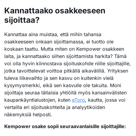
Kannattaako osakkeeseen
sijoittaa?
Kannattaa aina muistaa, että mihin tahansa
osakkeeseen onkaan sijoittamassa, ei tuotto ole
koskaan taattu. Mutta miten on Kempower osakkeen
laita, ja kannattaako siihen sijoittamista harkita? Tämä
voi olla hyvin kiinnostava sijoituskohde niille sijoittajille,
jotka tavoittelevat voittoa pitkällä aikavälillä. Yrityksen
tuleva liikevaihto ja sen kasvu on kuitenkin vielä
kysymysmerkki, eikä sen kasvulle ole takuita. Moni
sijoittaja seuraa tällaisia yhtiöitä myös kansainvälisten
kaupankäyntialustojen, kuten
eToro
, kautta, jossa voi
vertailla eri sijoituskohteita ja analyytikoiden
näkemyksiä helposti.
Kempower osake sopii seuraavanlaisille sijoittajille: