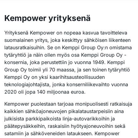
Kempower yrityksenä
Yrityksenä Kempower on nopeaa kasvua tavoitteleva
suomalainen yritys, joka keskittyy sähköisen liikenteen
latausratkaisuihin. Se on Kemppi Group Oy:n omistama
tytäryhtiö ja näin ollen myös osa Kemppi Group Oy -
konsernia, joka perustettiin jo vuonna 1949. Kemppi
Group Oy toimii yli 70 maassa, ja sen toinen tytäryhtiö
Kemppi Oy on yksi kaarihitsausteollisuuden
teknologiajohtajista, jonka konserniliikevaihto vuonna
2020 oli jopa 140 miljoonaa euroa.
Kempower puolestaan tarjoaa monipuolisesti ratkaisuja
kaikkien sähköajoneuvojen pikalataustarpeisiin aina
julkisista parkkipaikoista linja-autovarikkoihin ja
päätepysäkkeihin, raskaisiin hyötyajoneuvoihin sekä
satamiin ja sähköveneiden lataukseen. Kempower