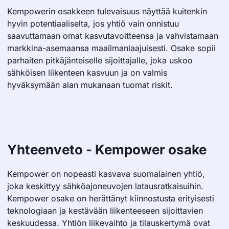
Kempowerin osakkeen tulevaisuus näyttää kuitenkin
hyvin potentiaaliselta, jos yhtiö vain onnistuu
saavuttamaan omat kasvutavoitteensa ja vahvistamaan
markkina-asemaansa maailmanlaajuisesti. Osake sopii
parhaiten pitkäjänteiselle sijoittajalle, joka uskoo
sähköisen liikenteen kasvuun ja on valmis
hyväksymään alan mukanaan tuomat riskit.
Yhteenveto - Kempower osake
Kempower on nopeasti kasvava suomalainen yhtiö,
joka keskittyy sähköajoneuvojen latausratkaisuihin.
Kempower osake on herättänyt kiinnostusta erityisesti
teknologiaan ja kestävään liikenteeseen sijoittavien
keskuudessa. Yhtiön liikevaihto ja tilauskertymä ovat