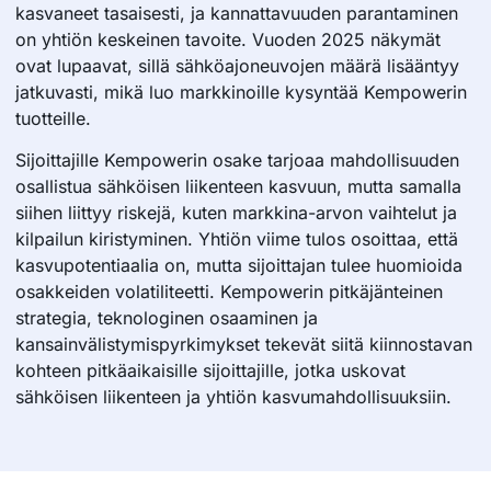
kasvaneet tasaisesti, ja kannattavuuden parantaminen
on yhtiön keskeinen tavoite. Vuoden 2025 näkymät
ovat lupaavat, sillä sähköajoneuvojen määrä lisääntyy
jatkuvasti, mikä luo markkinoille kysyntää Kempowerin
tuotteille.
Sijoittajille Kempowerin osake tarjoaa mahdollisuuden
osallistua sähköisen liikenteen kasvuun, mutta samalla
siihen liittyy riskejä, kuten markkina-arvon vaihtelut ja
kilpailun kiristyminen. Yhtiön viime tulos osoittaa, että
kasvupotentiaalia on, mutta sijoittajan tulee huomioida
osakkeiden volatiliteetti. Kempowerin pitkäjänteinen
strategia, teknologinen osaaminen ja
kansainvälistymispyrkimykset tekevät siitä kiinnostavan
kohteen pitkäaikaisille sijoittajille, jotka uskovat
sähköisen liikenteen ja yhtiön kasvumahdollisuuksiin.