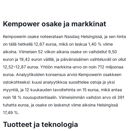
Kempower osake ja markkinat
Kempowerin osake noteerataan Nasdaq Helsingissä, ja sen hinta
on tällä hetkellä 12,67 euroa, mikä on laskua 1,40 % viime
aikoina. Viimeisen 52 viikon aikana osake on vaihdellut 9,50
euron ja 19,42 euron välillä, ja päivänsisäinen vaihteluväli on ollut
12,52–12,87 euroa. Yhtiön markkina-arvo on noin 712 miljoonaa
euroa. Analyytikoiden konsensus arvioi Kempowerin osakkeen
ostokohteeksi: kuusi analyytikkoa suosittelee ostoja ja yksi
myyntiä, ja 12 kuukauden tavoitehinta on 15 euroa, mikä antaa
noin 18 % nousupotentiaalin. Viimeisimmän vaihdon arvo oli 391
tuhatta euroa, ja osake on laskenut viime aikoina Helsingissä
17,49 %.
Tuotteet ja teknologia