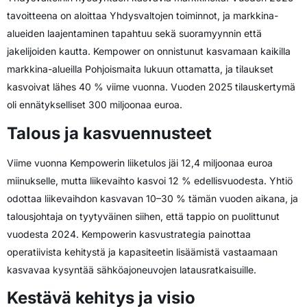
tavoitteena on aloittaa Yhdysvaltojen toiminnot, ja markkina-
alueiden laajentaminen tapahtuu sekä suoramyynnin että
jakelijoiden kautta. Kempower on onnistunut kasvamaan kaikilla
markkina-alueilla Pohjoismaita lukuun ottamatta, ja tilaukset
kasvoivat lähes 40 % viime vuonna. Vuoden 2025 tilauskertymä
oli ennätykselliset 300 miljoonaa euroa.
Talous ja kasvuennusteet
Viime vuonna Kempowerin liiketulos jäi 12,4 miljoonaa euroa
miinukselle, mutta liikevaihto kasvoi 12 % edellisvuodesta. Yhtiö
odottaa liikevaihdon kasvavan 10–30 % tämän vuoden aikana, ja
talousjohtaja on tyytyväinen siihen, että tappio on puolittunut
vuodesta 2024. Kempowerin kasvustrategia painottaa
operatiivista kehitystä ja kapasiteetin lisäämistä vastaamaan
kasvavaa kysyntää sähköajoneuvojen latausratkaisuille.
Kestävä kehitys ja visio