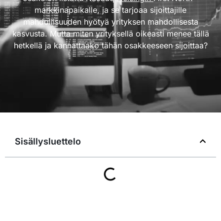
markkinapaikalle, ja se tarjoaa sijoittajille
mahdollisuuden hyötyä yrityksen mahdollisesta
kasvusta. Mutta miten yrityksellä oikeasti menee tällä
hetkellä ja kannattaako tähän osakkeeseen sijoittaa?
Sisällysluettelo