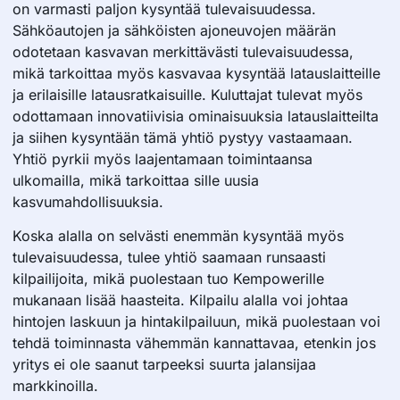
on varmasti paljon kysyntää tulevaisuudessa.
Sähköautojen ja sähköisten ajoneuvojen määrän
odotetaan kasvavan merkittävästi tulevaisuudessa,
mikä tarkoittaa myös kasvavaa kysyntää latauslaitteille
ja erilaisille latausratkaisuille. Kuluttajat tulevat myös
odottamaan innovatiivisia ominaisuuksia latauslaitteilta
ja siihen kysyntään tämä yhtiö pystyy vastaamaan.
Yhtiö pyrkii myös laajentamaan toimintaansa
ulkomailla, mikä tarkoittaa sille uusia
kasvumahdollisuuksia.
Koska alalla on selvästi enemmän kysyntää myös
tulevaisuudessa, tulee yhtiö saamaan runsaasti
kilpailijoita, mikä puolestaan tuo Kempowerille
mukanaan lisää haasteita. Kilpailu alalla voi johtaa
hintojen laskuun ja hintakilpailuun, mikä puolestaan voi
tehdä toiminnasta vähemmän kannattavaa, etenkin jos
yritys ei ole saanut tarpeeksi suurta jalansijaa
markkinoilla.