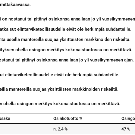
 mittakaavassa.
 on nostanut tai pitänyt osinkonsa ennallaan jo yli vuosikymmenen
tkaisut elintarviketeollisuudelle eivät ole herkimpiä suhdanteille.
ta useilla mantereilla suojaa yksittäisten markkinoiden riskeiltä.
ityksen ohella osingon merkitys kokonaistuotossa on merkittävä.
stanut tai pitänyt osinkonsa ennallaan jo yli vuosikymmenen ajan.
t elintarviketeollisuudelle eivät ole herkimpiä suhdanteille.
illa mantereilla suojaa yksittäisten markkinoiden riskeiltä.
n ohella osingon merkitys kokonaistuotossa on merkittävä.
osake
Osinkotuotto %
Osingo
n. 2,4 %
47 %