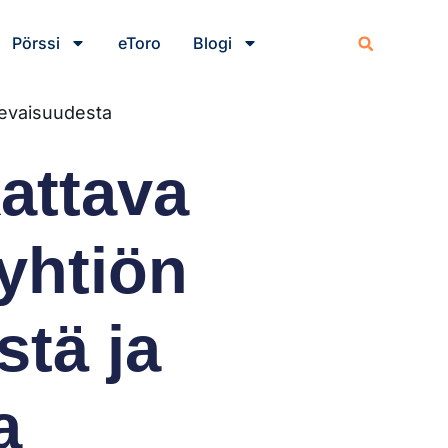
Pörssi
eToro
Blogi
ulevaisuudesta
attava
 yhtiön
tä ja
a