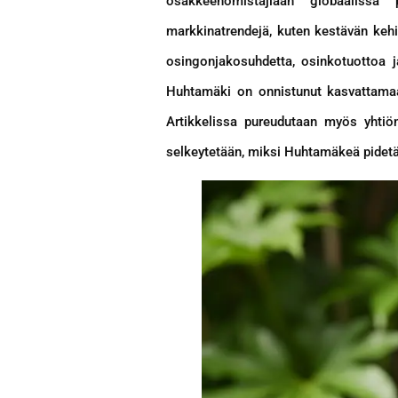
osakkeenomistajiaan globaalissa 
markkinatrendejä, kuten kestävän keh
osingonjakosuhdetta, osinkotuottoa ja
Huhtamäki on onnistunut kasvattamaan 
Artikkelissa pureudutaan myös yhtiön 
selkeytetään, miksi Huhtamäkeä pidet