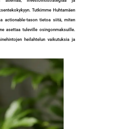
 asemaa, investointistrategiaa ja
uloksentekokykyyn. Tutkimme Huhtamäen
a actionable-tason tietoa siitä, miten
ne asettaa tuleville osingonmaksuille.
inehintojen heilahtelun vaikutuksia ja