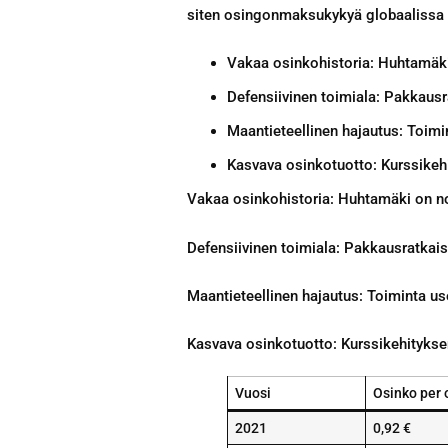
siten osingonmaksukykyä globaalissa
Vakaa osinkohistoria: Huhtamäki
Defensiivinen toimiala: Pakkausra
Maantieteellinen hajautus: Toimin
Kasvava osinkotuotto: Kurssikeh
Vakaa osinkohistoria: Huhtamäki on no
Defensiivinen toimiala: Pakkausratkaisu
Maantieteellinen hajautus: Toiminta use
Kasvava osinkotuotto: Kurssikehitykse
Vuosi
Osinko per 
2021
0,92 €