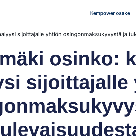
Kempower osake
alyysi sijoittajalle yhtiön osingonmaksukyvystä ja t
mäki osinko: k
si sijoittajalle
gonmaksukyvys
tulevaisuudest