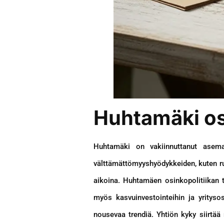
Huhtamäki osi
Huhtamäki on vakiinnuttanut aseman
välttämättömyyshyödykkeiden, kuten r
aikoina. Huhtamäen osinkopolitiikan t
myös kasvuinvestointeihin ja yritysost
nousevaa trendiä. Yhtiön kyky siirtää 