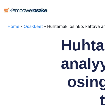
Home
-
Osakkeet
-
Huhtamäki osinko: kattava an
Huhta
analyy
osin