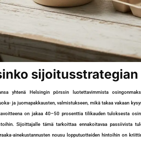
nko sijoitusstrategian
sa yhtenä Helsingin pörssin luotettavimmista osingonmaksaj
uoka- ja juomapakkausten, valmistukseen, mikä takaa vakaan kysy
avoitteena on jakaa 40–50 prosenttia tilikauden tuloksesta osin
oihin. Sijoittajalle tämä tarkoittaa ennakoitavaa passiivista tul
raaka-ainekustannusten nousu lopputuotteiden hintoihin on kriitti