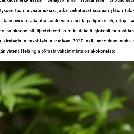
pakkausmarkkinassa. Analysoimme Huhtamäen taloudellista
ityksen tuomia vaatimuksia, jotka vaikuttavat suoraan yhtiön t
 kassavirran vakautta suhteessa alan kilpailijoihin. Sijoittaja sa
osinkoaan pitkäjänteisesti ja mitä riskejä globaali taloustilan
strategisiin tavoitteisiin vuoteen 2030 asti, arvioidaan raaka-a
ään yhtenä Helsingin pörssin vakaimmista osinkokoneista.